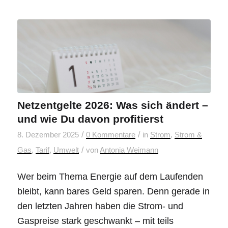
Netzentgelte 2026: Was sich ändert –
und wie Du davon profitierst
/
/
8. Dezember 2025
0 Kommentare
in
Strom
,
Strom &
/
Gas
,
Tarif
,
Umwelt
von
Antonia Weimann
Wer beim Thema Energie auf dem Laufenden
bleibt, kann bares Geld sparen. Denn gerade in
den letzten Jahren haben die Strom- und
Gaspreise stark geschwankt – mit teils