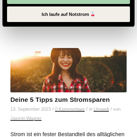
biodiversitätsfördernde Maßnahmen. So trägst
Du aktiv zum Naturschutz in Österreich bei.
Ich laufe auf Notstrom
Weiterlesen
Deine 5 Tipps zum Stromsparen
/
/
/
13. September 2023
0 Kommentare
in
Umwelt
von
Jasmin Wagner
Strom ist ein fester Bestandteil des alltäglichen