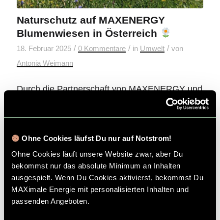
Naturschutz auf MAXENERGY
Blumenwiesen in Österreich
/
/
/
18. Februar 2025
0 Kommentare
in
Umwelt
von
Antonia Weimann
Durch die Partnerschaft von MAXENERGY und
Meine Blumenwiese entstehen nachhaltige
Naturschutzprojekte, die aktiv zur Förderung
der Artenvielfalt beitragen. So leisten wir
Ohne Cookies läufst Du nur auf Notstrom!
gemeinsam einen wirkungsvollen Beitrag zum
Ohne Cookies läuft unsere Website zwar, aber Du
Umwelt- und Klimaschutz.
bekommst nur das absolute Minimum an Inhalten
ausgespielt. Wenn Du Cookies aktivierst, bekommst Du
Weiterlesen
MAXimale Energie mit personalisierten Inhalten und
passenden Angeboten.