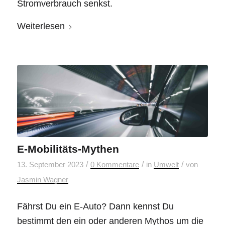
Stromverbrauch senkst.
Weiterlesen
E-Mobilitäts-Mythen
/
/
/
13. September 2023
0 Kommentare
in
Umwelt
von
Jasmin Wagner
Fährst Du ein E-Auto? Dann kennst Du
bestimmt den ein oder anderen Mythos um die