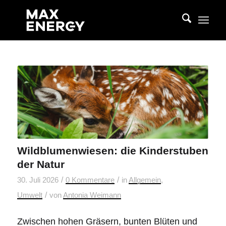
Wildblumenwiesen: die Kinderstuben
der Natur
/
/
30. Juli 2026
0 Kommentare
in
Allgemein
,
/
Umwelt
von
Antonia Weimann
Zwischen hohen Gräsern, bunten Blüten und