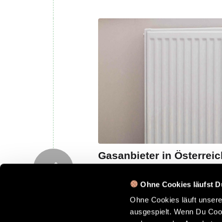
Gasanbieter in Österrei
/
/
12. Januar 2023
0 Kommentare
in
Ohne Cookies läufst D
Du bist auf der Suche nach ei
Ohne Cookies läuft unser
Infos, die Du brauchst, um Dic
ausgespielt. Wenn Du Cook