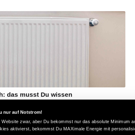
ch: das musst Du wissen
/
Anbieter
von
Jasmin Wagner
u nur auf Notstrom!
nem neuen Gasanbieter? Wir haben für Dich alle
e Website zwar, aber Du bekommst nur das absolute Minimum an
h für einen neuen Gasanbieter zu entscheiden.
ies aktivierst, bekommst Du MAXimale Energie mit personalisie