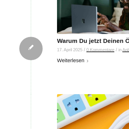
Warum Du jetzt Deinen Ö
/
/
17. April 2025
0 Kommentare
in
Anb
Weiterlesen