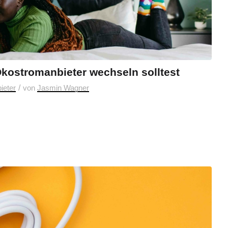
kostromanbieter wechseln solltest
/
ieter
von
Jasmin Wagner