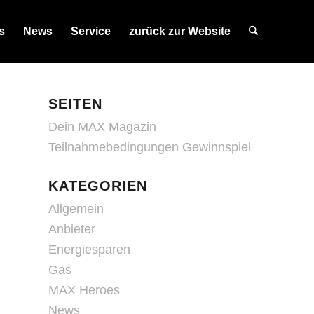
s
News
Service
zurück zur Website
SEITEN
Dein MAX Magazin
Teilnahmebedingungen Gewinnspiel
KATEGORIEN
Allgemein
Anbieter
Energiesparen
Gas
MAX Heroes
News