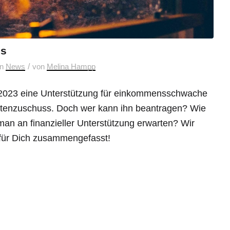
ss
/
in
News
von
Melina Hampp
22/2023 eine Unterstützung für einkommensschwache
stenzuschuss. Doch wer kann ihn beantragen? Wie
n an finanzieller Unterstützung erwarten? Wir
s für Dich zusammengefasst!