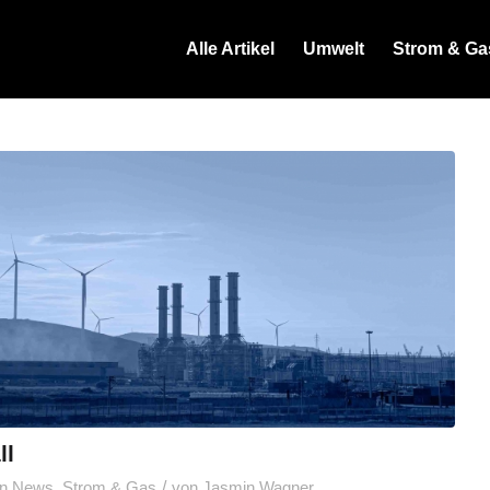
Alle Artikel
Umwelt
Strom & Ga
ll
/
in
News
,
Strom & Gas
von
Jasmin Wagner