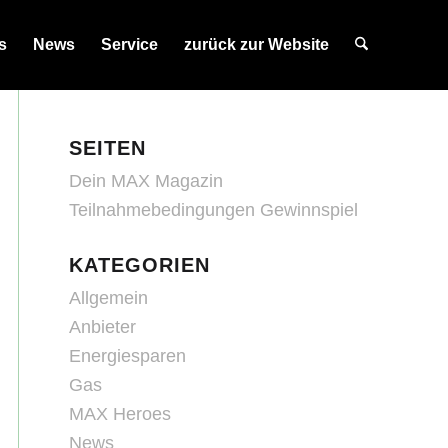
s
News
Service
zurück zur Website
SEITEN
Dein MAX Magazin
Teilnahmebedingungen Gewinnspiel
KATEGORIEN
Allgemein
Anbieter
Energiesparen
Gas
MAX Heroes
News