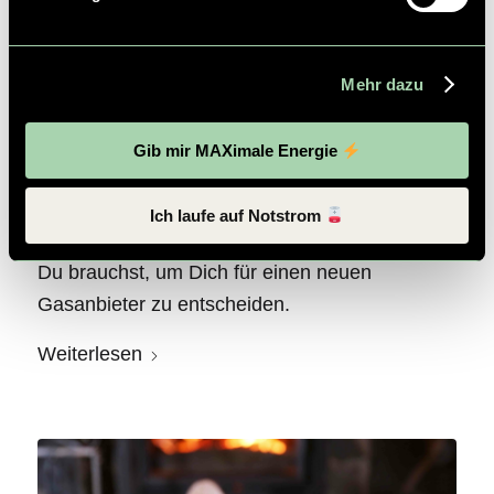
Gasanbieter in Österreich: das musst
Du wissen
Mehr dazu
/
/
/
12. Januar 2023
0 Kommentare
in
Anbieter
von
Gib mir MAXimale Energie
Jasmin Wagner
Du bist auf der Suche nach einem neuen
Ich laufe auf Notstrom
Gasanbieter? Wir haben für Dich alle Infos, die
Du brauchst, um Dich für einen neuen
Gasanbieter zu entscheiden.
Weiterlesen