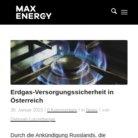
Erdgas-Versorgungssicherheit in
Österreich
/
/
/
30. Januar 2023
0 Kommentare
in
News
von
Deborah Lutzenberger
Durch die Ankündigung Russlands, die