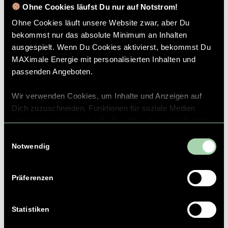
Weiterlesen
Ohne Cookies läufst Du nur auf Notstrom!
Ohne Cookies läuft unsere Website zwar, aber Du
bekommst nur das absolute Minimum an Inhalten
ausgespielt. Wenn Du Cookies aktivierst, bekommst Du
MAXimale Energie mit personalisierten Inhalten und
passenden Angeboten.
Wir verwenden Cookies, um Inhalte und Anzeigen auf
Dich zuzuschneiden, Funktionen für soziale Medien
anbieten zu können und die Zugriffe auf unsere Website
Richtig die Heizung entlüften: So
zu analysieren. Außerdem geben wir Informationen zu
Einwilligungsauswahl
geht’s!
Deiner Verwendung unserer Website an unsere Partner
Notwendig
/
/
30. Oktober 2023
0 Kommentare
in
Energiesparen
,
für soziale Medien, Werbung und Analysen weiter. Diese
/
können Deine Daten mit weiteren Informationen
Gas
von
Patricia Strixner
Präferenzen
verbinden, die Du ihnen bereitgestellt hast oder die sie
beim Nutzen ihrer Dienste gesammelt haben.
Die Heizungen werden wieder aufgedreht.
Statistiken
Doch viele kennen es: Sie wird nicht richtig
warm. Luft in Deinem Heizkörper stört die