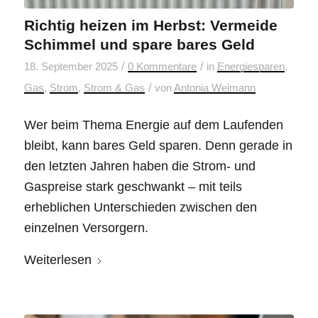
Richtig heizen im Herbst: Vermeide
Schimmel und spare bares Geld
/
/
18. September 2025
0 Kommentare
in
Energiesparen
,
/
Gas
,
Strom
,
Strom & Gas
von
Antonia Weimann
Wer beim Thema Energie auf dem Laufenden
bleibt, kann bares Geld sparen. Denn gerade in
den letzten Jahren haben die Strom- und
Gaspreise stark geschwankt – mit teils
erheblichen Unterschieden zwischen den
einzelnen Versorgern.
Weiterlesen