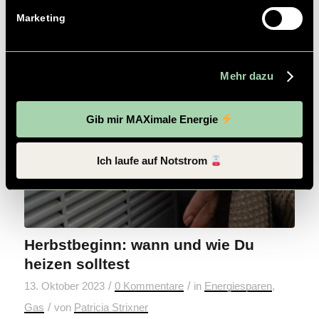
Wärmeverteilung. Da hilft nur entlüften und wir
Marketing
zeigen Dir wie es richtig geht!
Weiterlesen
Mehr dazu
Gib mir MAXimale Energie
Ich laufe auf Notstrom
Herbstbeginn: wann und wie Du
heizen solltest
/
/
13. Oktober 2023
0 Kommentare
in
Energiesparen
,
/
Gas
von
Patricia Strixner