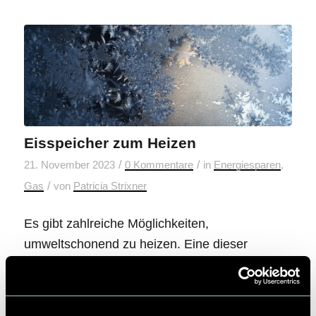
Eisspeicher zum Heizen
/
/
21. November 2023
0 Kommentare
in
Energiesparen
,
/
Gas
von
Patricia Strixner
Es gibt zahlreiche Möglichkeiten,
umweltschonend zu heizen. Eine dieser
Möglichkeiten ist die Eisspeicherheizung.
Heizen mit Eis? Hier erfährst Du wie!