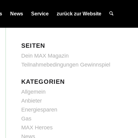
s
News
Service
zurück zur Website
SEITEN
Dein MAX Magazin
Teilnahmebedingungen Gewinnspiel
KATEGORIEN
Allgemein
Anbieter
Energiesparen
Gas
MAX Heroes
News