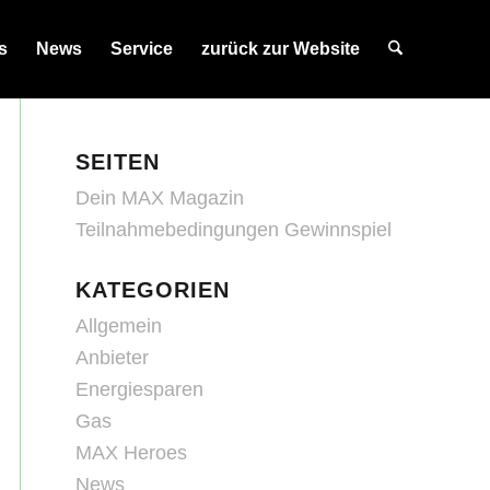
s
News
Service
zurück zur Website
SEITEN
Dein MAX Magazin
Teilnahmebedingungen Gewinnspiel
KATEGORIEN
Allgemein
Anbieter
Energiesparen
Gas
MAX Heroes
News