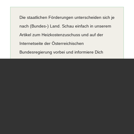
Die staatlichen Förderungen unterscheiden sich je
nach (Bundes-) Land. Schau einfach in unserem
Artikel zum Heizkostenzuschuss
und auf der
Internetseite der
Österreichischen
Bundesregierung
vorbei und informiere Dich
individuell für Deine Region.
3. Das erwartet Dich als
Verbraucher
Genauso unsicher wie die Lage für Dich ist, ist
sie leider auch für uns. Deshalb können wir Dir