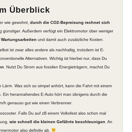
 im Überblick
er wie gewohnt,
durch die CO2-Bepreisung rechnet sich
tig günstiger. Außerdem verfügt ein Elektromotor über weniger
r Wartungsarbeiten
und damit auch zusätzliche Kosten.
bst ist zwar alles andere als nachhaltig, trotzdem ist E-
onventionelle Alternativen. Wichtig ist hierbei nur, dass Du
en
. Nutzt Du Strom aus fossilen Energieträgern, machst Du
in Lärm. Was sich so simpel anhört, kann die Fahrt mit einem
 Ein herannahendes E-Auto hört man übrigens durch die
m/h genauso gut wie einen Verbrenner.
oscooter. Falls Du auf zB einem Volksfest also schon mal
lung,
wie schnell die kleinen Gefährte beschleunigen
. An
nermotor also definitiv ab.