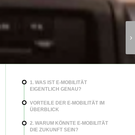
1. WAS IST E-MOBILITÄT
EIGENTLICH GENAU?
VORTEILE DER E-MOBILITÄT IM
ÜBERBLICK
2. WARUM KÖNNTE E-MOBILITÄT
DIE ZUKUNFT SEIN?